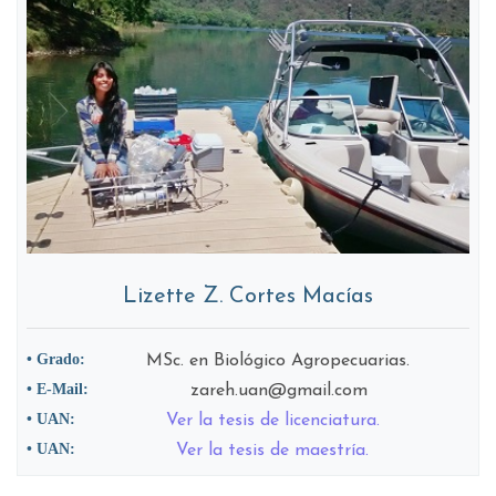
Lizette Z. Cortes Macías
• Grado:
MSc. en Biológico Agropecuarias.
• E-Mail:
zareh.uan@gmail.com
• UAN:
Ver la tesis de licenciatura.
• UAN:
Ver la tesis de maestría.