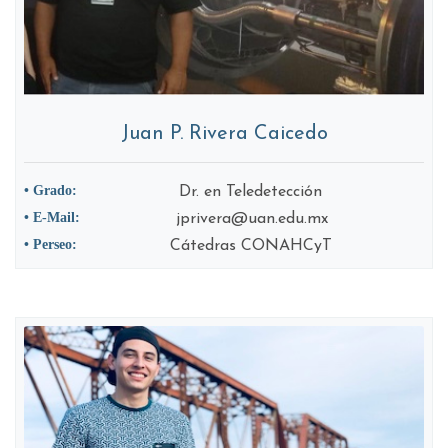
Juan P. Rivera Caicedo
• Grado:
Dr. en Teledetección
• E-Mail:
jprivera@uan.edu.mx
• Perseo:
Cátedras CONAHCyT